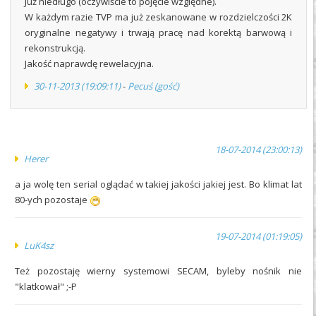
Już niedługo (oczywiście to pojęcie względne).
W każdym razie TVP ma już zeskanowane w rozdzielczości 2K
oryginalne negatywy i trwają pracę nad korektą barwową i
rekonstrukcją.
Jakość naprawdę rewelacyjna.
30-11-2013 (19:09:11)
-
Pecuś (gość)
18-07-2014 (23:00:13)
Herer
a ja wolę ten serial oglądać w takiej jakości jakiej jest. Bo klimat lat
80-ych pozostaje
19-07-2014 (01:19:05)
LuK4sz
Też pozostaję wierny systemowi SECAM, byleby nośnik nie
"klatkował" ;-P