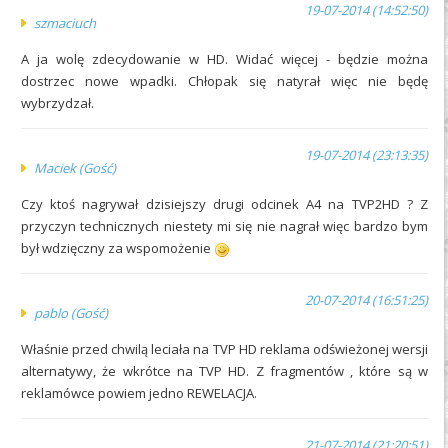
19-07-2014 (14:52:50)
szmaciuch
A ja wolę zdecydowanie w HD. Widać więcej - będzie można
dostrzec nowe wpadki. Chłopak się natyrał więc nie będę
wybrzydzał.
19-07-2014 (23:13:35)
Maciek (Gość)
Czy ktoś nagrywał dzisiejszy drugi odcinek A4 na TVP2HD ? Z
przyczyn technicznych niestety mi się nie nagrał więc bardzo bym
był wdzięczny za wspomożenie
20-07-2014 (16:51:25)
pablo (Gość)
Właśnie przed chwilą leciała na TVP HD reklama odświeżonej wersji
alternatywy, że wkrótce na TVP HD. Z fragmentów , które są w
reklamówce powiem jedno REWELACJA.
21-07-2014 (21:20:51)