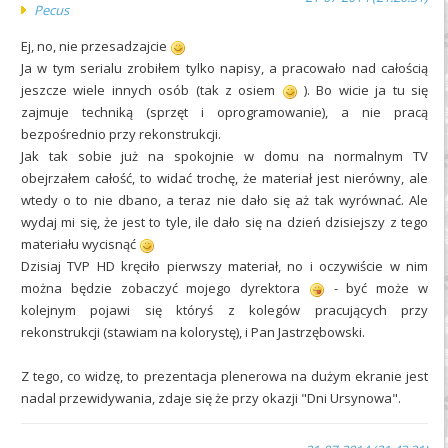
Pecus
Ej, no, nie przesadzajcie
Ja w tym serialu zrobiłem tylko napisy, a pracowało nad całością
jeszcze wiele innych osób (tak z osiem
). Bo wicie ja tu się
zajmuje techniką (sprzęt i oprogramowanie), a nie pracą
bezpośrednio przy rekonstrukcji.
Jak tak sobie już na spokojnie w domu na normalnym TV
obejrzałem całość, to widać trochę, że materiał jest nierówny, ale
wtedy o to nie dbano, a teraz nie dało się aż tak wyrównać. Ale
wydaj mi się, że jest to tyle, ile dało się na dzień dzisiejszy z tego
materiału wycisnąć
Dzisiaj TVP HD kręciło pierwszy materiał, no i oczywiście w nim
można będzie zobaczyć mojego dyrektora
- być może w
kolejnym pojawi się któryś z kolegów pracujących przy
rekonstrukcji (stawiam na kolorystę), i Pan Jastrzębowski.
Z tego, co widzę, to prezentacja plenerowa na dużym ekranie jest
nadal przewidywania, zdaje się że przy okazji "Dni Ursynowa".