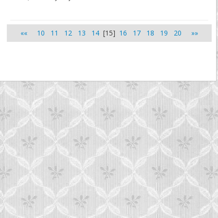
««
10
11
12
13
14
[15]
16
17
18
19
20
»»