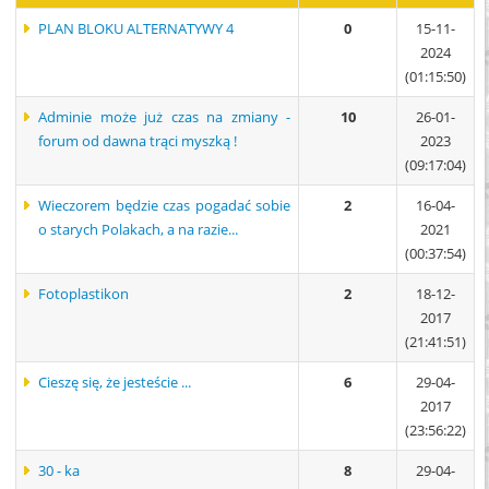
PLAN BLOKU ALTERNATYWY 4
0
15-11-
2024
(01:15:50)
Adminie może już czas na zmiany -
10
26-01-
forum od dawna trąci myszką !
2023
(09:17:04)
Wieczorem będzie czas pogadać sobie
2
16-04-
o starych Polakach, a na razie...
2021
(00:37:54)
Fotoplastikon
2
18-12-
2017
(21:41:51)
Cieszę się, że jesteście ...
6
29-04-
2017
(23:56:22)
30 - ka
8
29-04-