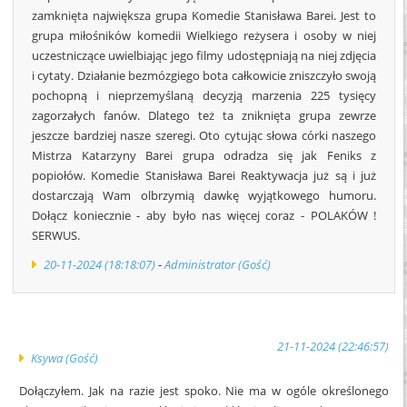
zamknięta największa grupa Komedie Stanisława Barei. Jest to
grupa miłośników komedii Wielkiego reżysera i osoby w niej
uczestniczące uwielbiając jego filmy udostępniają na niej zdjęcia
i cytaty. Działanie bezmózgiego bota całkowicie zniszczyło swoją
pochopną i nieprzemyślaną decyzją marzenia 225 tysięcy
zagorzałych fanów. Dlatego też ta zniknięta grupa zewrze
jeszcze bardziej nasze szeregi. Oto cytując słowa córki naszego
Mistrza Katarzyny Barei grupa odradza się jak Feniks z
popiołów. Komedie Stanisława Barei Reaktywacja już są i już
dostarczają Wam olbrzymią dawkę wyjątkowego humoru.
Dołącz koniecznie - aby było nas więcej coraz - POLAKÓW !
SERWUS.
20-11-2024 (18:18:07)
-
Administrator (Gość)
21-11-2024 (22:46:57)
Ksywa (Gość)
Dołączyłem. Jak na razie jest spoko. Nie ma w ogóle określonego