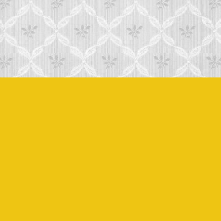
partnerzy
|
o autorach
copyright © TVP &
MAJL
2007 - 2026