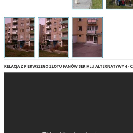
RELACJA Z PIERWSZEGO ZLOTU FANÓW SERIALU ALTERNATYWY 4 - C