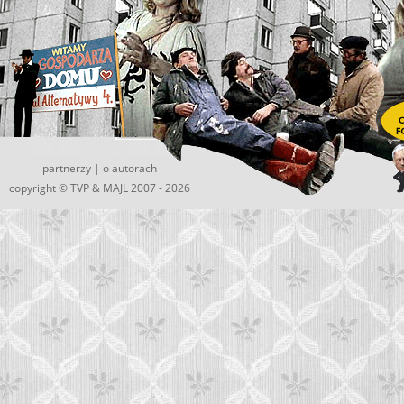
partnerzy
|
o autorach
copyright © TVP &
MAJL
2007 - 2026