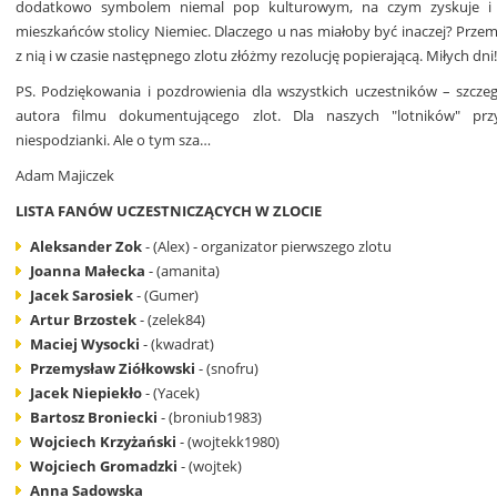
dodatkowo symbolem niemal pop kulturowym, na czym zyskuje i ed
mieszkańców stolicy Niemiec. Dlaczego u nas miałoby być inaczej? Przemy
z nią i w czasie następnego zlotu złóżmy rezolucję popierającą. Miłych dni!
PS. Podziękowania i pozdrowienia dla wszystkich uczestników – szcze
autora filmu dokumentującego zlot. Dla naszych "lotników" prz
niespodzianki. Ale o tym sza…
Adam Majiczek
LISTA FANÓW UCZESTNICZĄCYCH W ZLOCIE
Aleksander Zok
- (Alex) - organizator pierwszego zlotu
Joanna Małecka
- (amanita)
Jacek Sarosiek
- (Gumer)
Artur Brzostek
- (zelek84)
Maciej Wysocki
- (kwadrat)
Przemysław Ziółkowski
- (snofru)
Jacek Niepiekło
- (Yacek)
Bartosz Broniecki
- (broniub1983)
Wojciech Krzyżański
- (wojtekk1980)
Wojciech Gromadzki
- (wojtek)
Anna Sadowska