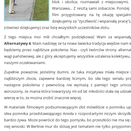
blok i okolice, rozmawiali z miejscowymi,
Warszawa... Z resztą sami zobaczcie. Poni
film przygotowany na tę okazję specjaln
dziękujemy za "życzliwość i wspaniałą pracę"
(również dziękujemy) oraz listę wszystkich uczestników zlotu.
Z tego miejsca moi mili chciałbym podziękować Wam za wspania
Alternatywy 4
. Mam nadzieję że ta nowa świecka tradycja wejdzie nam
będziemy przez najbliższe pokolenia. Nas - czyli twórców strony altern
wagi państwowej, ale z góry akceptujemy wszystkie ustalenia kolektywu, 
naszymi oczekiwaniami.
Zupełnie poważnie, jesteśmy dumni, że taka inicjatywa miała miejsce
najbliższym zlocie, zapewne bardziej licznym, bo siła tego serialu pr
następne pokolenia z pewnością nie wymażą z pamięci tego urocze
wzruszony, że mania która towarzyszy mi od lat młodości stała się udzia
wierzę w to, że można zrobić znacznie więcej.
W materiale filmowym podsumowującym zlot mówiliście o pomniku upa
idea pomnika przedstawiającego Anioła z rozpostartymi niczym skrzydła
bardzo żywa. Może powrócić do tego pomysłu, bo przeszłości nie ma się c
niej wnioski. W Berlinie mur do dzisiaj jest tematem nie tylko przypomina