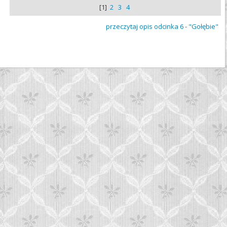
[1]
2
3
4
przeczytaj opis odcinka 6 - "Gołębie"