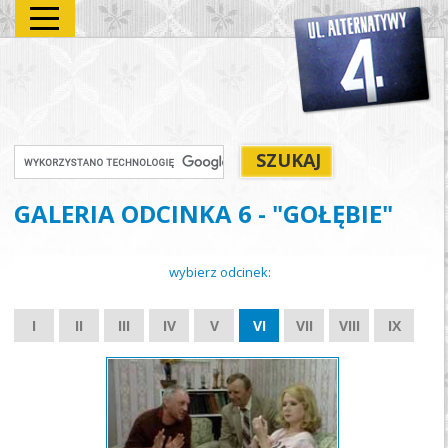
GALERIA ODCINKA 6 - "GOŁĘBIE"
wybierz odcinek:
I
II
III
IV
V
VI
VII
VIII
IX