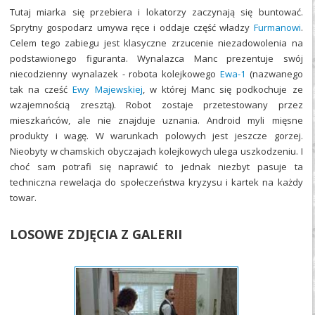
Tutaj miarka się przebiera i lokatorzy zaczynają się buntować.
Sprytny gospodarz umywa ręce i oddaje część władzy
Furmanowi
.
Celem tego zabiegu jest klasyczne zrzucenie niezadowolenia na
podstawionego figuranta. Wynalazca Manc prezentuje swój
niecodzienny wynalazek - robota kolejkowego
Ewa-1
(nazwanego
tak na cześć
Ewy Majewskiej
, w której Manc się podkochuje ze
wzajemnością zresztą). Robot zostaje przetestowany przez
mieszkańców, ale nie znajduje uznania. Android myli mięsne
produkty i wagę. W warunkach polowych jest jeszcze gorzej.
Nieobyty w chamskich obyczajach kolejkowych ulega uszkodzeniu. I
choć sam potrafi się naprawić to jednak niezbyt pasuje ta
techniczna rewelacja do społeczeństwa kryzysu i kartek na każdy
towar.
LOSOWE ZDJĘCIA Z GALERII