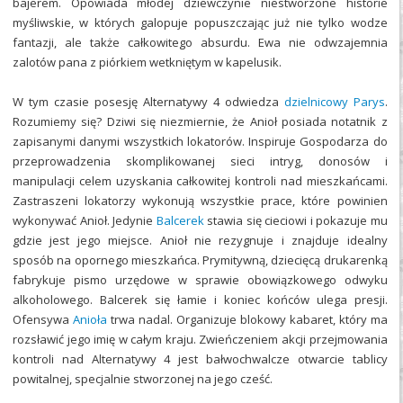
bajerem. Opowiada młodej dziewczynie niestworzone historie
myśliwskie, w których galopuje popuszczając już nie tylko wodze
fantazji, ale także całkowitego absurdu. Ewa nie odwzajemnia
zalotów pana z piórkiem wetkniętym w kapelusik.
W tym czasie posesję Alternatywy 4 odwiedza
dzielnicowy Parys
.
Rozumiemy się? Dziwi się niezmiernie, że Anioł posiada notatnik z
zapisanymi danymi wszystkich lokatorów. Inspiruje Gospodarza do
przeprowadzenia skomplikowanej sieci intryg, donosów i
manipulacji celem uzyskania całkowitej kontroli nad mieszkańcami.
Zastraszeni lokatorzy wykonują wszystkie prace, które powinien
wykonywać Anioł. Jedynie
Balcerek
stawia się cieciowi i pokazuje mu
gdzie jest jego miejsce. Anioł nie rezygnuje i znajduje idealny
sposób na opornego mieszkańca. Prymitywną, dziecięcą drukarenką
fabrykuje pismo urzędowe w sprawie obowiązkowego odwyku
alkoholowego. Balcerek się łamie i koniec końców ulega presji.
Ofensywa
Anioła
trwa nadal. Organizuje blokowy kabaret, który ma
rozsławić jego imię w całym kraju. Zwieńczeniem akcji przejmowania
kontroli nad Alternatywy 4 jest bałwochwalcze otwarcie tablicy
powitalnej, specjalnie stworzonej na jego cześć.