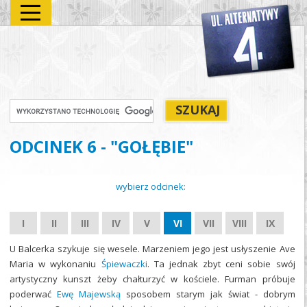
ODCINEK 6 - "GOŁĘBIE"
wybierz odcinek:
I
II
III
IV
V
VI
VII
VIII
IX
U Balcerka szykuje się wesele. Marzeniem jego jest usłyszenie Ave
Maria w wykonaniu
Śpiewaczki
. Ta jednak zbyt ceni sobie swój
artystyczny kunszt żeby chałturzyć w kościele. Furman próbuje
poderwać
Ewę Majewską
sposobem starym jak świat - dobrym