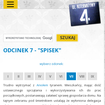
ODCINEK 7 - "SPISEK"
wybierz odcinek:
I
II
III
IV
V
VI
VII
VIII
IX
Trudno wytrzymać z
Aniołem
tyranem. Mieszkańcy, mając dość
ustawicznego sprzątania i wykorzystywania ich do prac
porządkowych, postanawiają załatwić sprawę gospodarza domu. Na
tajnym zebraniu pod śmietnikiem ustalają że wyłoniona delegacja