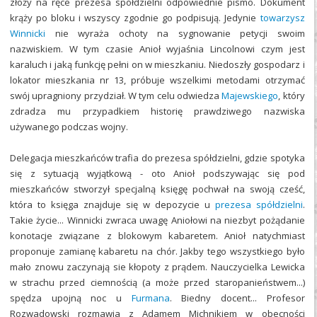
złoży na ręce prezesa spółdzielni odpowiednie pismo. Dokument
krąży po bloku i wszyscy zgodnie go podpisują. Jedynie
towarzysz
Winnicki
nie wyraża ochoty na sygnowanie petycji swoim
nazwiskiem. W tym czasie Anioł wyjaśnia Lincolnowi czym jest
karaluch i jaką funkcję pełni on w mieszkaniu. Niedoszły gospodarz i
lokator mieszkania nr 13, próbuje wszelkimi metodami otrzymać
swój upragniony przydział. W tym celu odwiedza
Majewskiego
, który
zdradza mu przypadkiem historię prawdziwego nazwiska
używanego podczas wojny.
Delegacja mieszkańców trafia do prezesa spółdzielni, gdzie spotyka
się z sytuacją wyjątkową - oto Anioł podszywając się pod
mieszkańców stworzył specjalną księgę pochwał na swoją cześć,
która to księga znajduje się w depozycie u
prezesa spółdzielni
.
Takie życie... Winnicki zwraca uwagę Aniołowi na niezbyt pożądanie
konotacje związane z blokowym kabaretem. Anioł natychmiast
proponuje zamianę kabaretu na chór. Jakby tego wszystkiego było
mało znowu zaczynają sie kłopoty z prądem. Nauczycielka Lewicka
w strachu przed ciemnością (a może przed staropanieństwem...)
spędza upojną noc u
Furmana
. Biedny docent... Profesor
Rozwadowski rozmawia z Adamem Michnikiem w obecności