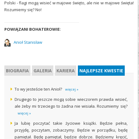
Polski - flagi mogą wisieć w majowe święto, ale nie w majowe święta!
Rozumiemy się? No!
POWIĄZANI BOHATEROWIE:
Anioł Stanisław
BIOGRAFIA
GALERIA
KARIERA
NAJLEPSZE KWESTIE
To wy jesteście ten Anioł?
więcej »
Drugiego to jeszcze mogą sobie wieczorem prawda wisieć,
ale żeby mi trzeciego to żadna nie wisiała. Rozumiemy się?
więcej »
Ja lubię poczytać takie życiowe książki. Będzie pełna,
przyjdę, poczytam, zobaczymy. Będzie w porządku, będę
pamiętał. Będę pamiętał, będzie dobrze. Będziemy kręcić,