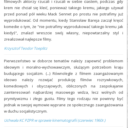
filmowych aktorzy rzucali i rzucali w siebie ciastem, podczas gdy
krem nie chciał się kleić, ponieważ takiego kremu, jakiego używał
przed ponad pół wieku Mack Sennet po prostu nie potrafimy już
wyprodukować. Od momentu, kiedy Stanisław Bareja zaczął kręcić
komedie o tym, że "nie potrafimy wyprodukować takiego kremu jak
kiedyś", znalazł wreszcie swój własny, niepowtarzalny styl i
zrealizował najlepsze filmy.
Krzysztof Teodor Toeplitz
Pierwszeństwo w doborze tematów należy zapewnić problemom
ideowym i moralno-wychowawczym, służącym potrzebom kraju
budującego socjalizm. (...) Równolegle z filmem zaangażowanym
ideowo należy rozwijać produkcję filmów rozrywkowych,
komediowych i obyczajowych, obliczonych na zaspokajanie
zainteresowań najbardziej masowego widza, lecz wolnych od
prymitywizmu i złego gustu. Filmy tego rodzaju nie powinny być
jednak w swojej wymowie wyprane ze społecznego zaangażowania
w duchu socjalistycznym.
Uchwała KC PZPR w sprawie kinematografii (czerwiec 1960r.)