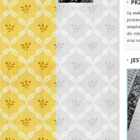
PR
Są wak
postan
adapta
do rob
oraz n
JE