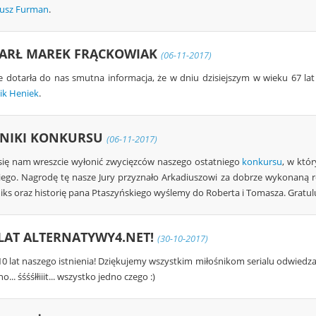
usz Furman
.
ARŁ MAREK FRĄCKOWIAK
(06-11-2017)
e dotarła do nas smutna informacja, że w dniu dzisiejszym w wieku 67 lat
ik Heniek
.
NIKI KONKURSU
(06-11-2017)
się nam wreszcie wyłonić zwycięzców naszego ostatniego
konkursu
, w któ
iego. Nagrodę tę nasze Jury przyznało Arkadiuszowi za dobrze wykonaną r
iks oraz historię pana Ptaszyńskiego wyślemy do Roberta i Tomasza. Gratu
 LAT ALTERNATYWY4.NET!
(30-10-2017)
 10 lat naszego istnienia! Dziękujemy wszystkim miłośnikom serialu odwiedza
no... śśśśłłiiit... wszystko jedno czego :)