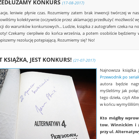
ZEDŁUŻAMY KONKURS
(17-08-2017)
acje, leniwie płynie czas. Rozumiemy zatem brak inwencji twórczej w na
owiliśmy kolektywnie (oczywiście przez aklamację) przedłużyć możliwość w
cji do warunków konkursowych... Ludzie, książka z autografem czeka na no
oty! Czekamy cierpliwie do końca września, a potem osobiście będziemy 
apiszemy rezolucję potępiającą. Rozumiemy się? No!
ST KSIĄŻKA, JEST KONKURS!
(21-07-2017)
Najnowsza książka 
Przewodnik po serialu
autora będzie nag
myśleliśmy jak połą
tego dzieła, czyli Al
w końcu wymyśliliśm
Kto mógłby wprowa
tow. Winnickim i 
przy ul. Alternatyw