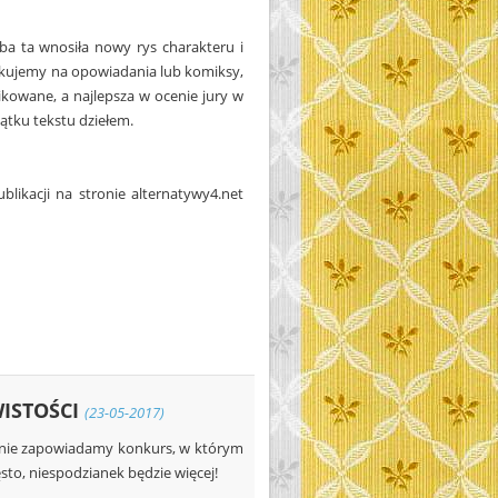
a ta wnosiła nowy rys charakteru i
ekujemy na opowiadania lub komiksy,
ikowane, a najlepsza w ocenie jury w
ątku tekstu dziełem.
likacji na stronie alternatywy4.net
WISTOŚCI
(23-05-2017)
eśnie zapowiadamy konkurs, w którym
to, niespodzianek będzie więcej!