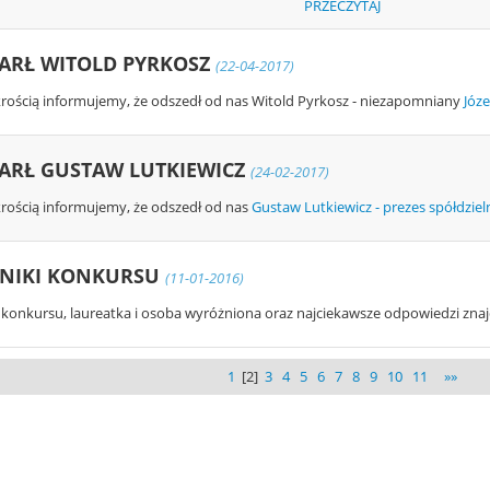
PRZECZYTAJ
ARŁ WITOLD PYRKOSZ
(22-04-2017)
krością informujemy, że odszedł od nas Witold Pyrkosz - niezapomniany
Józe
ARŁ GUSTAW LUTKIEWICZ
(24-02-2017)
krością informujemy, że odszedł od nas
Gustaw Lutkiewicz - prezes spółdzie
NIKI KONKURSU
(11-01-2016)
 konkursu, laureatka i osoba wyróżniona oraz najciekawsze odpowiedzi znaj
1
[2]
3
4
5
6
7
8
9
10
11
»»