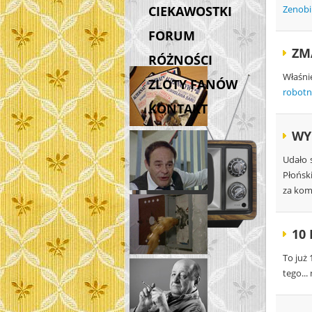
CIEKAWOSTKI
Zenobi
FORUM
ZM
RÓŻNOŚCI
Właśni
ZLOTY FANÓW
robotn
KONTAKT
WY
Udało 
Płońsk
za kom
10
To już
tego... 