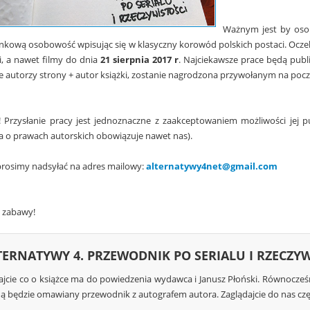
Ważnym jest by osob
inkową osobowość wpisując się w klasyczny korowód polskich postaci. Ocz
i, a nawet filmy do dnia
21 sierpnia 2017 r
. Najciekawsze prace będą publ
ie autorzy strony + autor książki, zostanie nagrodzona przywołanym na pocz
 Przysłanie pracy jest jednoznaczne z zaakceptowaniem możliwości jej pub
a o prawach autorskich obowiązuje nawet nas).
prosimy nadsyłać na adres mailowy:
alternatywy4net@gmail.com
 zabawy!
TERNATYWY 4. PRZEWODNIK PO SERIALU I RZECZY
ajcie co o książce ma do powiedzenia wydawca i Janusz Płoński. Równocz
ą będzie omawiany przewodnik z autografem autora. Zaglądajcie do nas częs