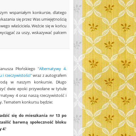
szym wspaniałym konkursie, dlatego
ykazania się przez Was umiejętnością
wego właściciela. Weźcie się w końcu
wyciągać za uszy, wskazywać palcem
Janusza Płońskiego
"Alternatywy 4.
 i rzeczywistości"
wraz z autografem
rodą w naszym konkursie. Długo
czyć dwie epoki przywołane w tytule
ternatywy 4 oraz naszą rzeczywistość i
y. Tematem konkursu będzie:
dzić się do mieszkania nr 13 po
zasilić barwną społeczność bloku
y 4
?