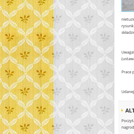
nietuz
rysunk
składz
Uwaga!
(ustaw
Prace 
Udanej
AL
Poczyt
nagrod