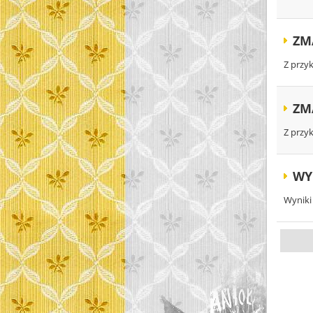
ZM
Z przy
ZM
Z przy
WY
Wyniki