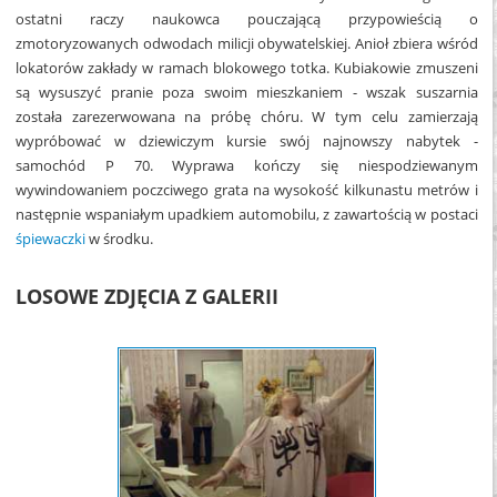
ostatni raczy naukowca pouczającą przypowieścią o
zmotoryzowanych odwodach milicji obywatelskiej. Anioł zbiera wśród
lokatorów zakłady w ramach blokowego totka. Kubiakowie zmuszeni
są wysuszyć pranie poza swoim mieszkaniem - wszak suszarnia
została zarezerwowana na próbę chóru. W tym celu zamierzają
wypróbować w dziewiczym kursie swój najnowszy nabytek -
samochód P 70. Wyprawa kończy się niespodziewanym
wywindowaniem poczciwego grata na wysokość kilkunastu metrów i
następnie wspaniałym upadkiem automobilu, z zawartością w postaci
śpiewaczki
w środku.
LOSOWE ZDJĘCIA Z GALERII