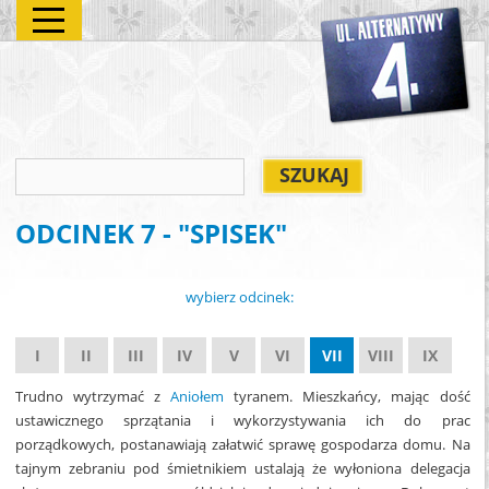
ODCINEK 7 - "SPISEK"
wybierz odcinek:
I
II
III
IV
V
VI
VII
VIII
IX
Trudno wytrzymać z
Aniołem
tyranem. Mieszkańcy, mając dość
ustawicznego sprzątania i wykorzystywania ich do prac
porządkowych, postanawiają załatwić sprawę gospodarza domu. Na
tajnym zebraniu pod śmietnikiem ustalają że wyłoniona delegacja