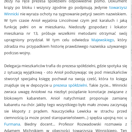
złoży na ręce prezesa spółdzielni odpowiednie pismo. Dokument
krąży po bloku i wszyscy zgodnie go podpisują. Jedynie
towarzysz
Winnicki
nie wyraża ochoty na sygnowanie petycji swoim nazwiskiem.
W tym czasie Anioł wyjaśnia Lincolnowi czym jest karaluch i jaką
funkcję pełni on w mieszkaniu. Niedoszły gospodarz i lokator
mieszkania nr 13, próbuje wszelkimi metodami otrzymać swój
upragniony przydział. W tym celu odwiedza
Majewskiego
, który
zdradza mu przypadkiem historię prawdziwego nazwiska używanego
podczas wojny.
Delegacja mieszkańców trafia do prezesa spółdzielni, gdzie spotyka się
z sytuacją wyjątkową - oto Anioł podszywając się pod mieszkańców
stworzył specjalną księgę pochwał na swoją cześć, która to księga
znajduje się w depozycie u
prezesa spółdzielni
. Takie życie... Winnicki
zwraca uwagę Aniołowi na niezbyt pożądanie konotacje związane z
blokowym kabaretem. Anioł natychmiast proponuje zamianę
kabaretu na chór. Jakby tego wszystkiego było mało znowu zaczynają
sie kłopoty z prądem. Nauczycielka Lewicka w strachu przed
ciemnością (a może przed staropanieństwem...) spędza upojną noc u
Furmana
. Biedny docent... Profesor Rozwadowski rozmawia z
Adamem Michnikiem w obecności towarzysza Winnickiego. Ten