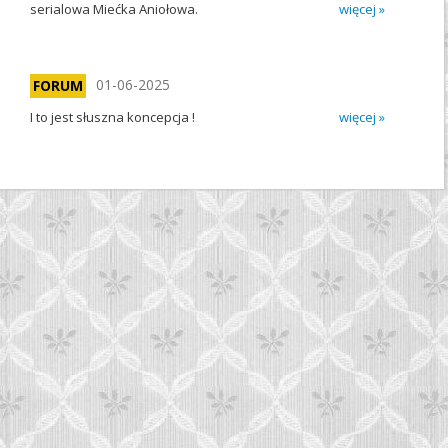
serialowa Miećka Aniołowa.
więcej »
01-06-2025
FORUM
I to jest słuszna koncepcja !
więcej »