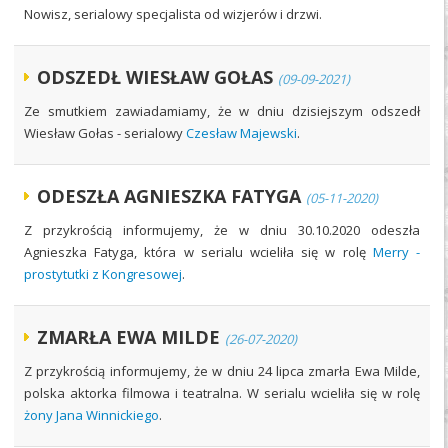
Nowisz, serialowy specjalista od wizjerów i drzwi.
ODSZEDŁ WIESŁAW GOŁAS
(09-09-2021)
Ze smutkiem zawiadamiamy, że w dniu dzisiejszym odszedł
Wiesław Gołas - serialowy
Czesław Majewski
.
ODESZŁA AGNIESZKA FATYGA
(05-11-2020)
Z przykrością informujemy, że w dniu 30.10.2020 odeszła
Agnieszka Fatyga, która w serialu wcieliła się w rolę
Merry -
prostytutki z Kongresowej
.
ZMARŁA EWA MILDE
(26-07-2020)
Z przykrością informujemy, że w dniu 24 lipca zmarła Ewa Milde,
polska aktorka filmowa i teatralna. W serialu wcieliła się w rolę
żony Jana Winnickiego
.