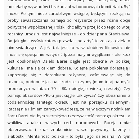
udzielałby wywiadów i brał udział w honorowych komitetach. Być
może. Po tym nieco żartobliwym wstępie, będącym reakcją na
próby zawłaszczania pamięci po reżyserze przez różne opcje
polityczne współczesnej Polski, chciałbym przejść do tego co w tej
rocznicy urodzin jest najważniejsze - do dzieł pana Stanisława.
Bo jak głosi wyświechtana prawda - po artyście zostają dzieła o
nim świadczące. A jeśli tak jest, to nasz ulubiony filmowiec nie
musi się specjalnie wstydzić (poza małymi wyjątkami - ale któż
jest doskonały?) Dzieło Barei ciągle jest obecne w polskiej
kulturze i ma się całkiem dobrze. Kolejne pokolenia dorastają i
zapoznają się z dorobkiem reżysera, zaśmiewając się do
rozpuku, podobnie jak nasi rodzice, czy my (mam tutaj na myśli
urodzonych w latach 70. i 80. ubiegłego wieku, niestety). Czy
pamięć absurdów PRL-u jest ciągle tak żywa? Czy obeznanie z
codziennością tamtego okresu jest na porządku dziennym?
Raczej nie i śmiem zaryzykować tezę, że największym nośnikiem
żartu Barei nie była siermiężna rzeczywistość tamtego okresu, a
wnikliwa analiza naszych cech narodowych. Bareja umiał
obserwować i znał znakomicie nasze przywary, talenty i
słabostki. Mentalność polska - to była jego dziedzina. W tym