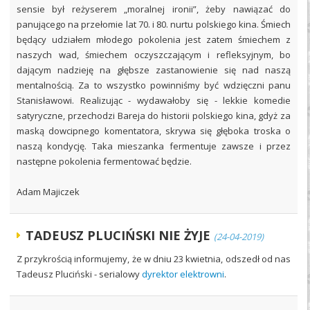
sensie był reżyserem „moralnej ironii”, żeby nawiązać do
panującego na przełomie lat 70. i 80. nurtu polskiego kina. Śmiech
będący udziałem młodego pokolenia jest zatem śmiechem z
naszych wad, śmiechem oczyszczającym i refleksyjnym, bo
dającym nadzieję na głębsze zastanowienie się nad naszą
mentalnością. Za to wszystko powinniśmy być wdzięczni panu
Stanisławowi. Realizując - wydawałoby się - lekkie komedie
satyryczne, przechodzi Bareja do historii polskiego kina, gdyż za
maską dowcipnego komentatora, skrywa się głęboka troska o
naszą kondycję. Taka mieszanka fermentuje zawsze i przez
następne pokolenia fermentować będzie.
Adam Majiczek
TADEUSZ PLUCIŃSKI NIE ŻYJE
(24-04-2019)
Z przykrością informujemy, że w dniu 23 kwietnia, odszedł od nas
Tadeusz Pluciński - serialowy
dyrektor elektrowni
.