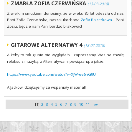
ZMARŁA ZOFIA CZERWIŃSKA
(13-03-2019)
Z wielkim smutkiem donosimy, że w wieku 85 lat odeszła od nas
Pani Zofia Czerwińska, nasza ukochana
Zofia Balcerkowa
... Pani
Zosiu, będzie nam Pani bardzo brakować!
GITAROWE ALTERNATWY 4
(18-07-2018)
A żeby to tak głupio nie wyglądało... zapraszamy Was na chwilę
relaksu z muzyką, z Alternatywami powiązaną, a jakże.
https://www.youtube.com/watch?v=XJW-ee6hG9U
A Jackowi dziękujemy za wspaniały materiał!
[1]
2
3
4
5
6
7
8
9
10
11
»»