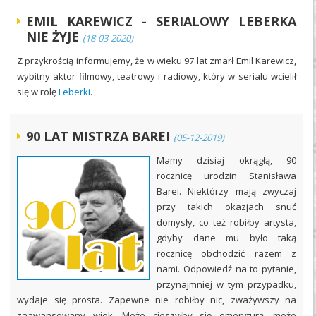
EMIL KAREWICZ - SERIALOWY LEBERKA
NIE ŻYJE
(18-03-2020)
Z przykrością informujemy, że w wieku 97 lat zmarł Emil Karewicz,
wybitny aktor filmowy, teatrowy i radiowy, który w serialu wcielił
się w rolę
Leberki
.
90 LAT MISTRZA BAREI
(05-12-2019)
Mamy dzisiaj okrągłą, 90
rocznicę urodzin Stanisława
Barei. Niektórzy mają zwyczaj
przy takich okazjach snuć
domysły, co też robiłby artysta,
gdyby dane mu było taką
rocznicę obchodzić razem z
nami. Odpowiedź na to pytanie,
przynajmniej w tym przypadku,
wydaje się prosta. Zapewne nie robiłby nic, zważywszy na
zaawansowany wiek. Może cieszyłby się emeryturą, może