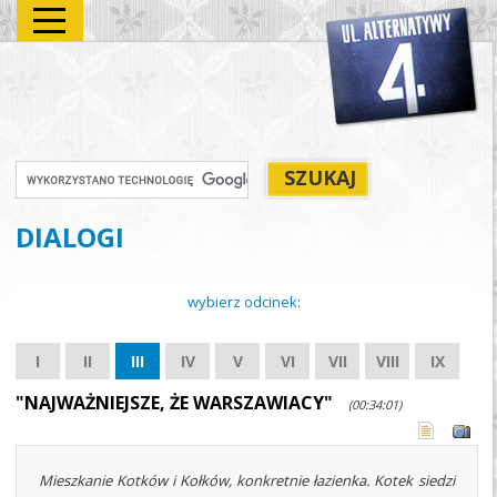
DIALOGI
wybierz odcinek:
I
II
III
IV
V
VI
VII
VIII
IX
"NAJWAŻNIEJSZE, ŻE WARSZAWIACY"
(00:34:01)
Mieszkanie Kotków i Kołków, konkretnie łazienka. Kotek siedzi