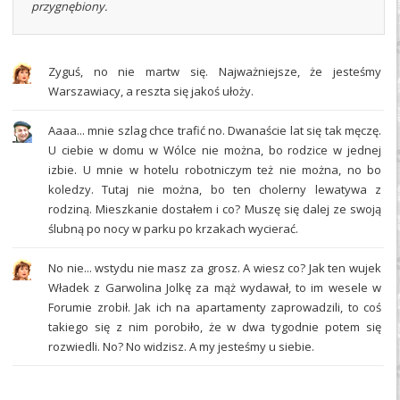
przygnębiony.
Zyguś, no nie martw się. Najważniejsze, że jesteśmy
Warszawiacy, a reszta się jakoś ułoży.
Aaaa... mnie szlag chce trafić no. Dwanaście lat się tak męczę.
U ciebie w domu w Wólce nie można, bo rodzice w jednej
izbie. U mnie w hotelu robotniczym też nie można, no bo
koledzy. Tutaj nie można, bo ten cholerny lewatywa z
rodziną. Mieszkanie dostałem i co? Muszę się dalej ze swoją
ślubną po nocy w parku po krzakach wycierać.
No nie... wstydu nie masz za grosz. A wiesz co? Jak ten wujek
Władek z Garwolina Jolkę za mąż wydawał, to im wesele w
Forumie zrobił. Jak ich na apartamenty zaprowadzili, to coś
takiego się z nim porobiło, że w dwa tygodnie potem się
rozwiedli. No? No widzisz. A my jesteśmy u siebie.