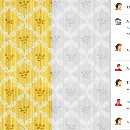
T
A
na
c
Pa
A.
T
w
d
w
A 