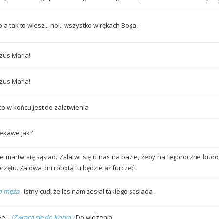
 a tak to wiesz... no... wszystko w rękach Boga.
ezus Maria!
ezus Maria!
to w końcu jest do załatwienia.
iekawe jak?
ie martw się sąsiad. Załatwi się u nas na bazie, żeby na tegoroczne budo
przętu. Za dwa dni robota tu będzie aż furczeć.
o męża
- Istny cud, że los nam zesłał takiego sąsiada.
e...
(Zwraca się do Kotka.)
Do widzenia!