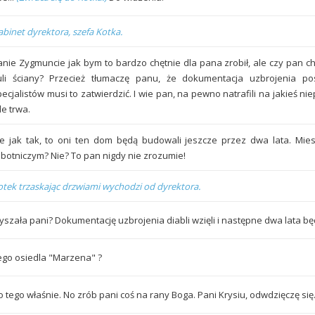
binet dyrektora, szefa Kotka.
anie Zygmuncie jak bym to bardzo chętnie dla pana zrobił, ale czy pan c
uli ściany? Przecież tłumaczę panu, że dokumentacja uzbrojenia p
ecjalistów musi to zatwierdzić. I wie pan, na pewno natrafili na jakieś nie
le trwa.
le jak tak, to oni ten dom będą budowali jeszcze przez dwa lata. Mie
obotniczym? Nie? To pan nigdy nie zrozumie!
otek trzaskając drzwiami wychodzi od dyrektora.
łyszała pani? Dokumentację uzbrojenia diabli wzięli i następne dwa lata b
ego osiedla "Marzena" ?
o tego właśnie. No zrób pani coś na rany Boga. Pani Krysiu, odwdzięczę się