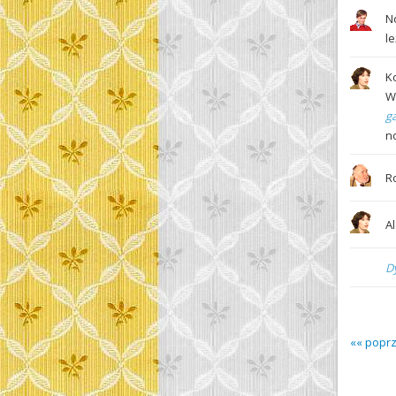
N
l
K
W
g
n
R
A
D
«« popr