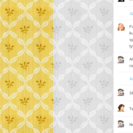
Ga
P
k
sp
ty
A
r
K
S
T
N