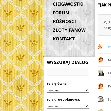
CIEKAWOSTKI
"JAK 
FORUM
RÓŻNOŚCI
Kotk
na w
ZLOTY FANÓW
KONTAKT
w
N
WYSZUKAJ DIALOG
Ch
rola główna:
Po
rola drugoplanowa:
I 