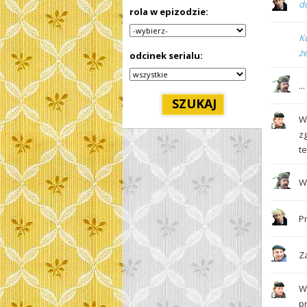
d
rola w epizodzie:
K
ż
odcinek serialu:
.
W
z
t
Wi
Pr
Za
W
p