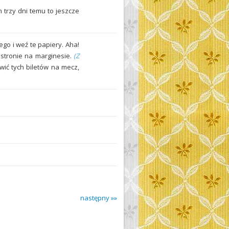
m trzy dni temu to jeszcze
go i weź te papiery. Aha!
j stronie na marginesie.
(Z
wić tych biletów na mecz,
następny »»