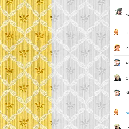
No
J
J
A 
C
N
s
d
Ee