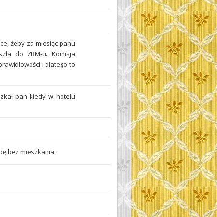
hce, żeby za miesiąc panu
oszła do ZBM-u. Komisja
prawidłowości i dlatego to
szkał pan kiedy w hotelu
ędę bez mieszkania.
.