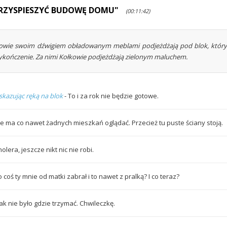
PRZYSPIESZYĆ BUDOWĘ DOMU"
(00:11:42)
owie swoim dźwigiem obładowanym meblami podjeżdżają pod blok, który
ykończenie. Za nimi Kołkowie podjeżdżają zielonym maluchem.
skazując ręką na blok
- To i za rok nie będzie gotowe.
ie ma co nawet żadnych mieszkań oglądać. Przecież tu puste ściany stoją.
olera, jeszcze nikt nic nie robi.
 coś ty mnie od matki zabrał i to nawet z pralką? I co teraz?
tak nie było gdzie trzymać. Chwileczkę.