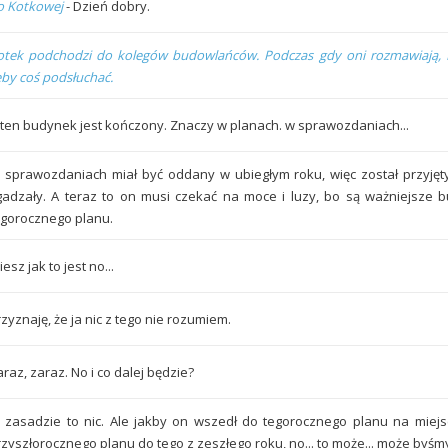
o Kotkowej
- Dzień dobry.
otek podchodzi do kolegów budowlańców. Podczas gdy oni rozmawiają, 
eby coś podsłuchać.
.. ten budynek jest kończony. Znaczy w planach. w sprawozdaniach...
 sprawozdaniach miał być oddany w ubiegłym roku, więc został przyjęt
gadzały. A teraz to on musi czekać na moce i luzy, bo są ważniejsze bu
egorocznego planu.
esz jak to jest no...
zyznaję, że ja nic z tego nie rozumiem.
raz, zaraz. No i co dalej będzie?
 zasadzie to nic. Ale jakby on wszedł do tegorocznego planu na miejs
rzyszłorocznego planu do tego z zeszłego roku, no... to może... może byśmy