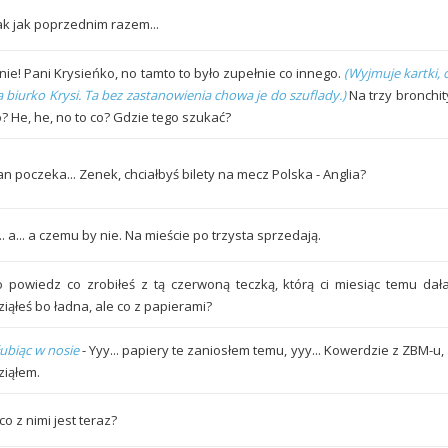
ak jak poprzednim razem...
 nie! Pani Krysieńko, no tamto to było zupełnie co innego.
(Wyjmuje kartki, o
 biurko Krysi. Ta bez zastanowienia chowa je do szuflady.)
Na trzy bronchity
o? He, he, no to co? Gdzie tego szukać?
n poczeka... Zenek, chciałbyś bilety na mecz Polska - Anglia?
.. a... a czemu by nie. Na mieście po trzysta sprzedają.
o powiedz co zrobiłeś z tą czerwoną teczką, którą ci miesiąc temu da
ziąłeś bo ładna, ale co z papierami?
łubiąc w nosie
- Yyy... papiery te zaniosłem temu, yyy... Kowerdzie z ZBM-u,
ziąłem.
co z nimi jest teraz?