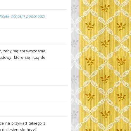
Kołek cichcem podchodzi,
y, żeby się sprawozdania
dowy, które się liczą do
ce na przykład takiego z
 do jesieni skończyli.