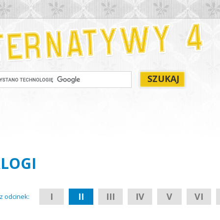
ALOGI
I
II
III
IV
V
VI
z odcinek: