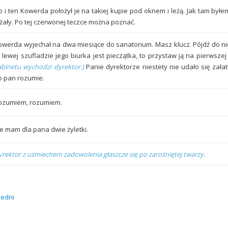
o i ten Kowerda położył je na takiej kupie pod oknem i leżą. Jak tam byłe
eżały. Po tej czerwonej teczce można poznać.
owerda wyjechał na dwa miesiące do sanatorium. Masz klucz. Pójdź do nie
 lewej szufladzie jego biurka jest pieczątka, to przystaw ją na pierwsze
abinetu wychodzi dyrektor.)
Panie dyrektorze niestety nie udało się załat
o pan rozumie.
ozumiem, rozumiem.
le mam dla pana dwie żyletki.
yrektor z uśmiechem zadowolenia głaszcze się po zarośniętej twarzy.
zedni