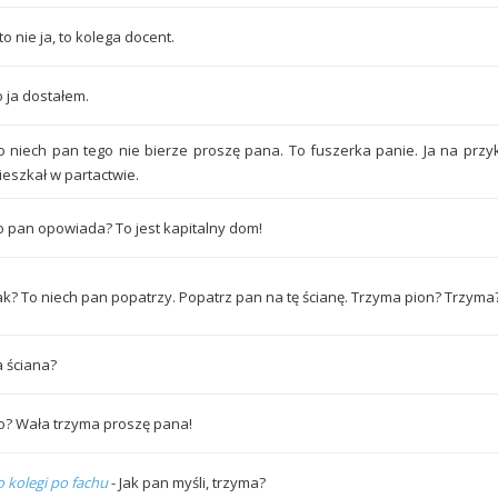
to nie ja, to kolega docent.
o ja dostałem.
o niech pan tego nie bierze proszę pana. To fuszerka panie. Ja na prz
ieszkał w partactwie.
o pan opowiada? To jest kapitalny dom!
ak? To niech pan popatrzy. Popatrz pan na tę ścianę. Trzyma pion? Trzyma
a ściana?
o? Wała trzyma proszę pana!
o kolegi po fachu
- Jak pan myśli, trzyma?