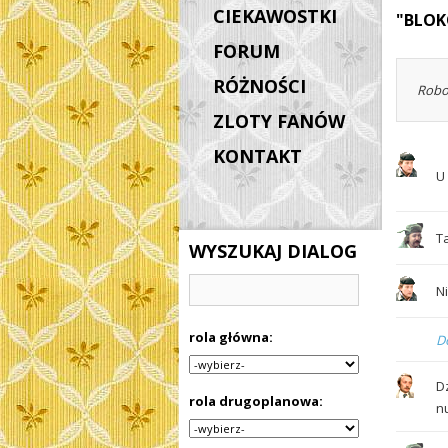
CIEKAWOSTKI
"BLO
FORUM
RÓŻNOŚCI
Robo
ZLOTY FANÓW
KONTAKT
U 
Ta
WYSZUKAJ DIALOG
Ni
rola główna:
D
D
rola drugoplanowa:
n