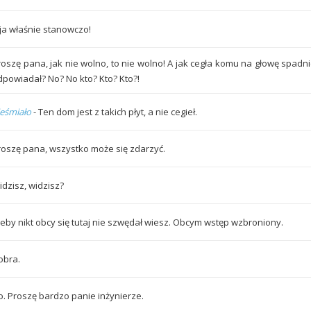
 ja właśnie stanowczo!
roszę pana, jak nie wolno, to nie wolno! A jak cegła komu na głowę spadni
dpowiadał? No? No kto? Kto? Kto?!
ieśmiało
- Ten dom jest z takich płyt, a nie cegieł.
roszę pana, wszystko może się zdarzyć.
idzisz, widzisz?
 żeby nikt obcy się tutaj nie szwędał wiesz. Obcym wstęp wzbroniony.
obra.
o. Proszę bardzo panie inżynierze.