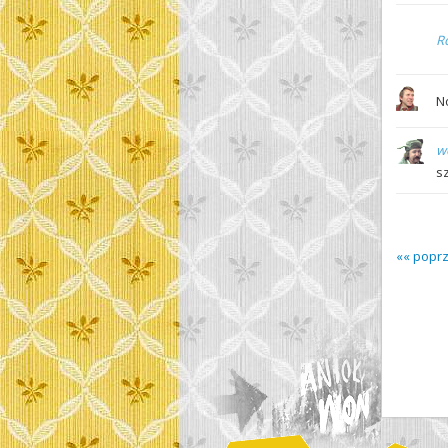
R
N
w
sz
«« popr