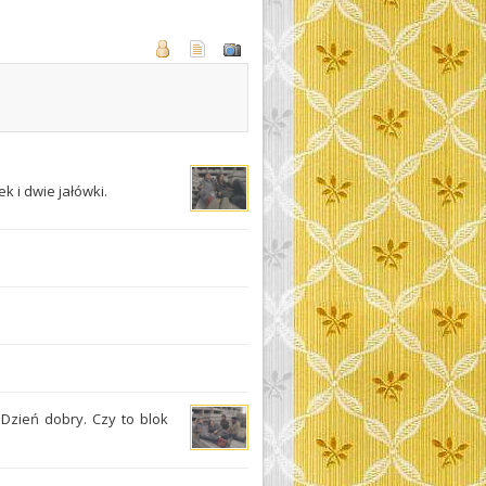
k i dwie jałówki.
Dzień dobry. Czy to blok