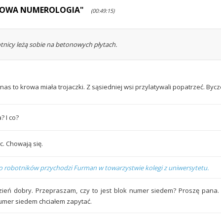
KOWA NUMEROLOGIA"
(00:49:15)
tnicy leżą sobie na betonowych płytach.
nas to krowa miała trojaczki. Z sąsiedniej wsi przylatywali popatrzeć. Bycze
? I co?
c. Chowają się.
o robotników przychodzi Furman w towarzystwie kolegi z uniwersytetu.
zień dobry. Przepraszam, czy to jest blok numer siedem? Proszę pana. 
umer siedem chciałem zapytać.