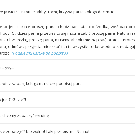
y ja wiem... Istotnie jakby trochę krzywa panie kolego docencie.
le to jeszcze nie proszę pana, chodź pan tutaj do środka, weź pan pr
chody! O, idzież pan a przecież to się można zabić proszę pana! Naturalnie.
an? Chwileczkę, proszę pana, musimy absolutnie napisać protest! Prote
ana, odmówić przyjęcia mieszkań i ja to wszystko odpowiednio zaredaguj
ardzo.
(Podaje mu kartkę do podpisu.)
... yyy...
o widzisz pan, kolega ma rację, podpisuj pan.
 jest?! Gdzie?!
o chcemy zobaczyć tę ruinę.
kie zobaczyć? Nie wolno! Taki przepis, no! No, no!