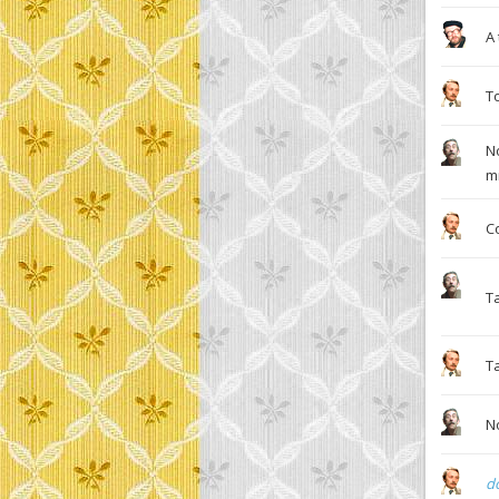
A 
T
N
m
C
T
T
N
d