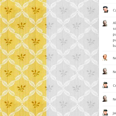
Cz
A
s
p
p
b
No
N
Co
N
Ja