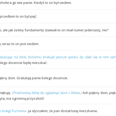
 cholera go wie panie. Kiedyś to on był siedem.
przedtem to on był pięć.
o, ale jak żeśmy fundamenty stawiali to on miał numer jedenasty, nie?
, teraz to on jest siedem.
skazując na blok, któremu brakuje jeszcze spoko, by dało się w nim zam
olego docencie będę mieszkać.
iękny dom. Gratuluję panie kolego docencie.
ziękuję.
(Podchodzą bliżej by oglądnąć dom z bliska.)
Ach piękny dom, piękn
łyta, ma ogromną przyszłość!
o kolegi Furmana
- Ja słyszałem, że pan dostał tutaj mieszkanie.