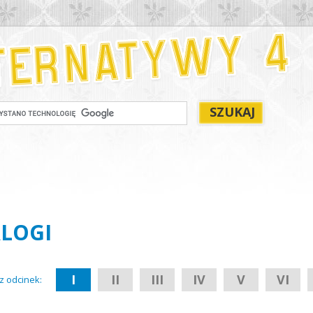
ALOGI
I
II
III
IV
V
VI
z odcinek: