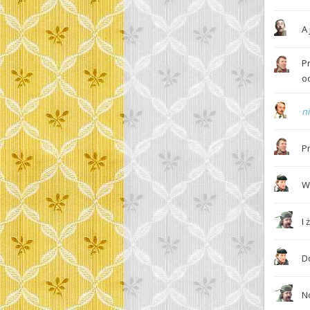
A
P
o
n
P
W
I
D
N