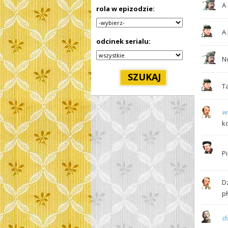
A
rola w epizodzie:
A 
odcinek serialu:
N
Ta
w
k
P
D
p
d