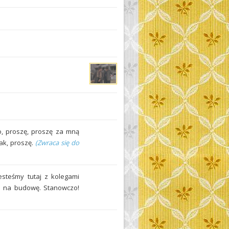
zo, proszę, proszę za mną
ak, proszę.
(Zwraca się do
steśmy tutaj z kolegami
u na budowę. Stanowczo!