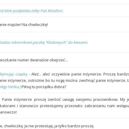
d blok podjeżdża żółty Fiat Mirafiori.
anie majster! Na chwileczkę!
sadza robotnikowi paczkę "Klubowych" do kieszeni.
ieszkanie numer dwanaście obejrzeć...
dejmując czapkę
- Ależ... ależ oczywiście panie inżynierze. Proszę bard
anie inżynierze, ostrożnie bo tu nogę można zwichnąć panie inżynierze, t
legi Heńka.)
Pilnuj tu porządku dobra?
! Panie inżynierze proszę zwrócić uwagę swojemu pracownikowi. My je
okatorami i stanowczo protestujemy przeciwko zabranianiu nam wstęp
tanowczo!
e, chwileczkę. Ja nie protestuję, ja tylko bardzo proszę.