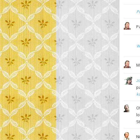
Po
P
W
M
z
p
ko
O
l
S
Ni