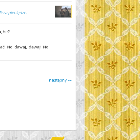
cza pieniądze.
, he?!
ać! No dawaj, dawaj! No
następny »»