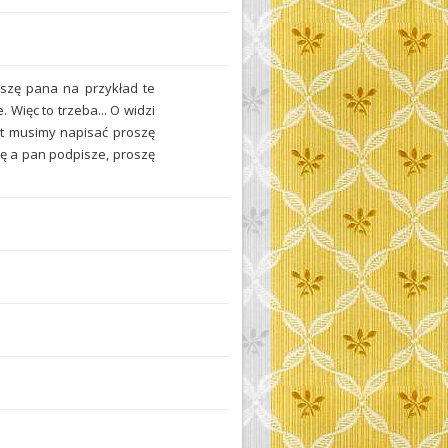
oszę pana na przykład te
 Więc to trzeba... O widzi
st musimy napisać proszę
ę a pan podpisze, proszę