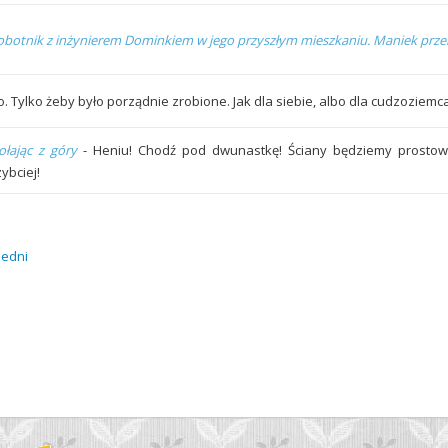
obotnik z inżynierem Dominkiem w jego przyszłym mieszkaniu. Maniek przeli
o. Tylko żeby było porządnie zrobione. Jak dla siebie, albo dla cudzoziemca
ołając z góry
- Heniu! Chodź pod dwunastkę! Ściany będziemy prostow
ybciej!
zedni