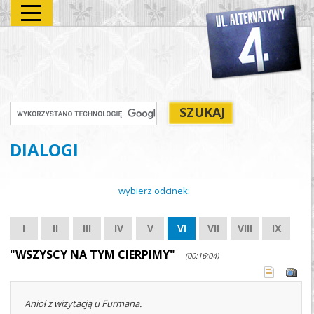
DIALOGI
wybierz odcinek:
I
II
III
IV
V
VI
VII
VIII
IX
"WSZYSCY NA TYM CIERPIMY"
(00:16:04)
Anioł z wizytacją u Furmana.