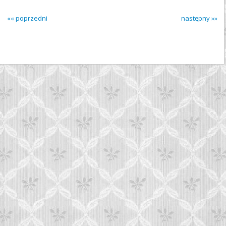
«« poprzedni
następny »»