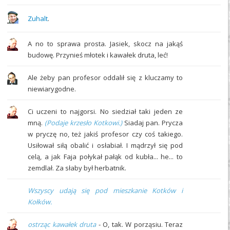
Zuhalt
.
A no to sprawa prosta. Jasiek, skocz na jakąś
budowę. Przynieś młotek i kawałek druta, leć!
Ale żeby pan profesor oddalił się z kluczamy to
niewiarygodne.
Ci uczeni to najgorsi. No siedział taki jeden ze
mną.
(Podaje krzesło Kotkowi.)
Siadaj pan. Prycza
w pryczę no, też jakiś profesor czy coś takiego.
Usiłował siłą obalić i osłabiał. I mądrzył się pod
celą, a jak Faja połykał pałąk od kubła... he... to
zemdlał. Za słaby był herbatnik.
Wszyscy udają się pod mieszkanie Kotków i
Kołków.
ostrząc kawałek druta
- O, tak. W porząsiu. Teraz