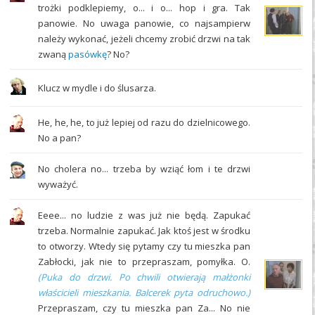
trożki podklepiemy, o... i o... hop i gra. Tak
panowie. No uwaga panowie, co najsampierw
należy wykonać, jeżeli chcemy zrobić drzwi na tak
zwaną
pasówkę
? No?
Klucz w mydle i do ślusarza.
He, he, he, to już lepiej od razu do dzielnicowego.
No a pan?
No cholera no... trzeba by wziąć łom i te drzwi
wyważyć.
Eeee... no ludzie z was już nie będą. Zapukać
trzeba. Normalnie zapukać. Jak ktoś jest w środku
to otworzy. Wtedy się pytamy czy tu mieszka pan
Zabłocki, jak nie to przepraszam, pomyłka. O.
(Puka do drzwi. Po chwili otwierają małżonki
właścicieli mieszkania. Balcerek pyta odruchowo.)
Przepraszam, czy tu mieszka pan Za... No nie