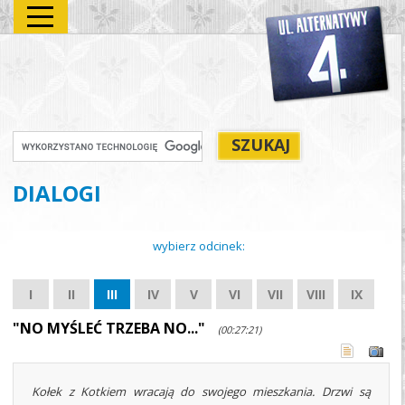
DIALOGI
wybierz odcinek:
I
II
III
IV
V
VI
VII
VIII
IX
"NO MYŚLEĆ TRZEBA NO..."
(00:27:21)
Kołek z Kotkiem wracają do swojego mieszkania. Drzwi są