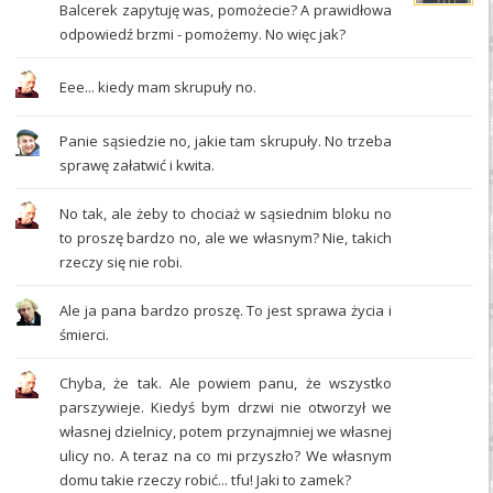
Balcerek zapytuję was, pomożecie? A prawidłowa
odpowiedź brzmi - pomożemy. No więc jak?
Eee... kiedy mam skrupuły no.
Panie sąsiedzie no, jakie tam skrupuły. No trzeba
sprawę załatwić i kwita.
No tak, ale żeby to chociaż w sąsiednim bloku no
to proszę bardzo no, ale we własnym? Nie, takich
rzeczy się nie robi.
Ale ja pana bardzo proszę. To jest sprawa życia i
śmierci.
Chyba, że tak. Ale powiem panu, że wszystko
parszywieje. Kiedyś bym drzwi nie otworzył we
własnej dzielnicy, potem przynajmniej we własnej
ulicy no. A teraz na co mi przyszło? We własnym
domu takie rzeczy robić... tfu! Jaki to zamek?